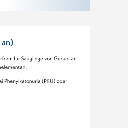
 an)
erform für Säuglinge von Geburt an
enelementen.
ei Phenylketonurie (PKU) oder