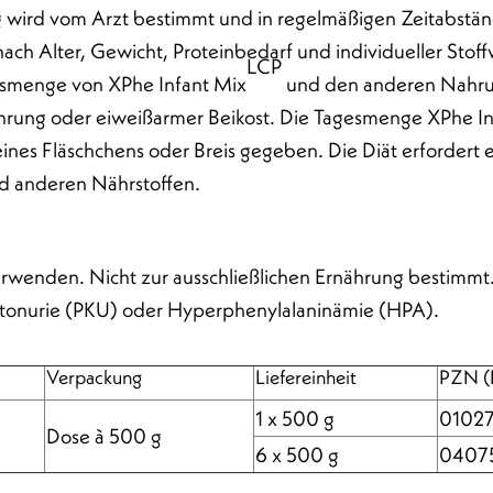
 wird vom Arzt bestimmt und in regelmäßigen Zeitabständ
h nach Alter, Gewicht, Proteinbedarf und individueller Stof
LCP
esmenge von XPhe Infant Mix
und den anderen Nahrun
hrung oder eiweißarmer Beikost. Die Tagesmenge XPhe In
 eines Fläschchens oder Breis gegeben. Die Diät erfordert
nd anderen Nährstoffen.
verwenden. Nicht zur ausschließlichen Ernährung bestimm
etonurie (PKU) oder Hyperphenylalaninämie (HPA).
Verpackung
Liefereinheit
PZN (
1 x 500 g
0102
Dose à 500 g
6 x 500 g
0407