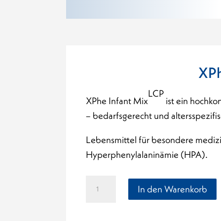
XPh
LCP
XPhe Infant Mix
ist ein hochko
– bedarfsgerecht und altersspezif
Lebensmittel für besondere mediz
Hyperphenylalaninämie (HPA).
XPhe
In den Warenkorb
Infant
Mix