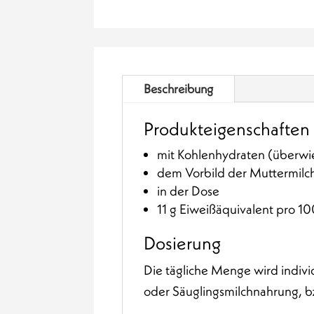
Säuglinge
(von
Geburt
an)
Beschreibung
Menge
Produkteigenschaften
mit Kohlenhydraten (überwi
dem Vorbild der Muttermilc
in der Dose
11 g Eiweißäquivalent pro 10
Dosierung
Die tägliche Menge wird indi
oder Säuglingsmilchnahrung, bz