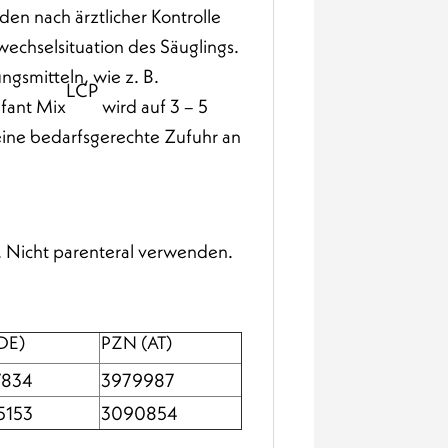
en nach ärztlicher Kontrolle
fwechselsituation des Säuglings.
gsmitteln, wie z. B.
LCP
fant Mix
wird auf 3 – 5
 eine bedarfsgerechte Zufuhr an
t. Nicht parenteral verwenden.
DE)
PZN (AT)
7834
3979987
5153
3090854