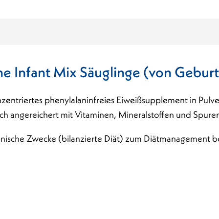
e Infant Mix Säuglinge (von Geburt
nzentriertes phenylalaninfreies Eiweißsupplement in Pulv
isch angereichert mit Vitaminen, Mineralstoffen und Spur
inische Zwecke (bilanzierte Diät) zum Diätmanagement b