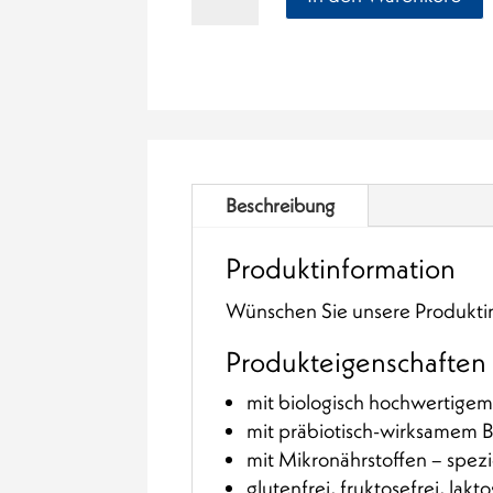
vollständig
bilanziert
(ab
3
Jahren)
Menge
Beschreibung
Produktinformation
Wünschen Sie unsere Produktin
Produkteigenschaften
mit biologisch hochwertige
mit präbiotisch-wirksamem Bal
mit Mikronährstoffen – spez
glutenfrei, fruktosefrei, lakto