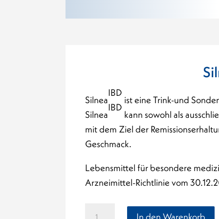
Si
IBD
Silnea
ist eine Trink-und Sond
IBD
Silnea
kann sowohl als ausschli
mit dem Ziel der Remissionserhaltu
Geschmack.
Lebensmittel für besondere mediz
Arzneimittel-Richtlinie vom 30.12
Silnea
In den Warenkorb