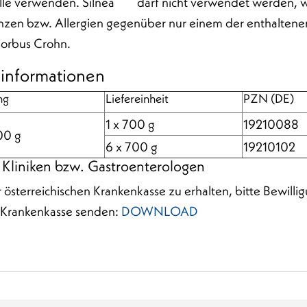
olle verwenden. Silnea
darf nicht verwendet werden, w
eranzen bzw. Allergien gegenüber nur einem der enthaltene
Morbus Crohn.
linformationen
ng
Liefereinheit
PZN (DE)
1 x 700 g
19210088
00 g
6 x 700 g
19210102
he Kliniken bzw. Gastroenterologen
sterreichischen Krankenkasse zu erhalten, bitte Bewilli
e Krankenkasse senden:
DOWNLOAD