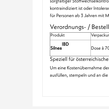
sorgfältiger Stoffwechselkontr
kontraindiziert ist oder Intol
für Personen ab 3 Jahren mit 
Verordnungs- / Bestel
Produkt
Verpacku
IB
D
Silnea
Dose à 7
Speziell für österreichisc
Um eine Kostenübernahme der ö
ausfüllen, stempeln und an di